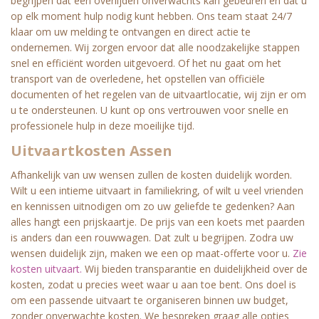
begrijpen dat een overlijden onverwachts kan gebeuren en dat u
op elk moment hulp nodig kunt hebben. Ons team staat 24/7
klaar om uw melding te ontvangen en direct actie te
ondernemen. Wij zorgen ervoor dat alle noodzakelijke stappen
snel en efficiënt worden uitgevoerd. Of het nu gaat om het
transport van de overledene, het opstellen van officiële
documenten of het regelen van de uitvaartlocatie, wij zijn er om
u te ondersteunen. U kunt op ons vertrouwen voor snelle en
professionele hulp in deze moeilijke tijd.
Uitvaartkosten Assen
Afhankelijk van uw wensen zullen de kosten duidelijk worden.
Wilt u een intieme uitvaart in familiekring, of wilt u veel vrienden
en kennissen uitnodigen om zo uw geliefde te gedenken? Aan
alles hangt een prijskaartje. De prijs van een koets met paarden
is anders dan een rouwwagen. Dat zult u begrijpen. Zodra uw
wensen duidelijk zijn, maken we een op maat-offerte voor u.
Zie
kosten uitvaart.
Wij bieden transparantie en duidelijkheid over de
kosten, zodat u precies weet waar u aan toe bent. Ons doel is
om een passende uitvaart te organiseren binnen uw budget,
zonder onverwachte kosten. We bespreken graag alle opties