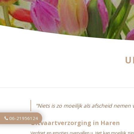
U
“Niets is zo moeilijk als afscheid nemen
06-21956124
Uitvaartverzorging in Haren
Verdriet en emoties overvallen u. Het kan moeilijk z