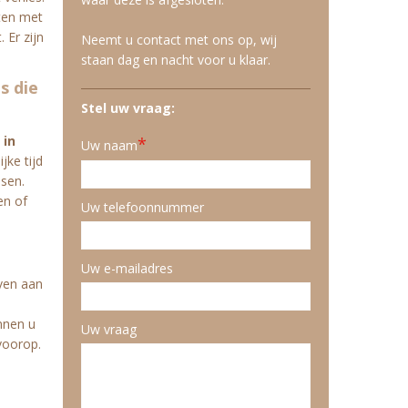
aten met
 Er zijn
Neemt u contact met ons op, wij
staan dag en nacht voor u klaar.
s die
Stel uw vraag:
 in
*
Uw naam
jke tijd
nsen.
en of
Uw telefoonnummer
Uw e-mailadres
ven aan
nnen u
Uw vraag
voorop.