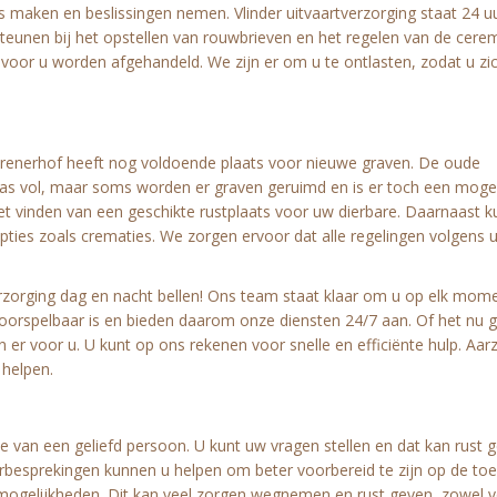
s maken en beslissingen nemen. Vlinder uitvaartverzorging staat 24 u
teunen bij het opstellen van rouwbrieven en het regelen van de cere
 voor u worden afgehandeld. We zijn er om u te ontlasten, zodat u zi
Harenerhof heeft nog voldoende plaats voor nieuwe graven. De oude
aas vol, maar soms worden er graven geruimd en is er toch een mogel
et vinden van een geschikte rustplaats voor uw dierbare. Daarnaast 
opties zoals crematies. We zorgen ervoor dat alle regelingen volgens 
verzorging dag en nacht bellen! Ons team staat klaar om u op elk mom
nvoorspelbaar is en bieden daarom onze diensten 24/7 aan. Of het nu
 er voor u. U kunt op ons rekenen voor snelle en efficiënte hulp. Aarz
 helpen.
n
e van een geliefd persoon. U kunt uw vragen stellen en dat kan rust 
orbesprekingen kunnen u helpen om beter voorbereid te zijn op de to
ogelijkheden. Dit kan veel zorgen wegnemen en rust geven, zowel v