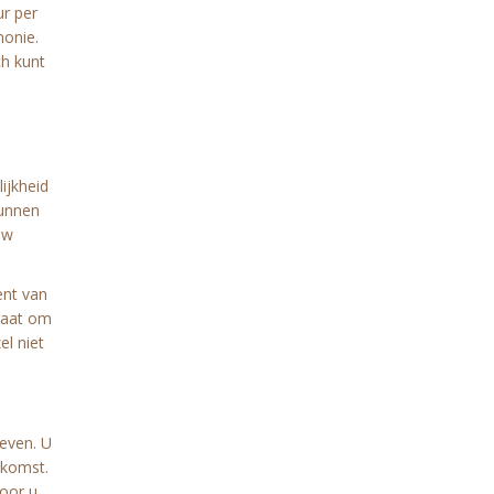
ur per
monie.
ch kunt
ijkheid
kunnen
uw
ent van
 gaat om
el niet
geven. U
ekomst.
oor u