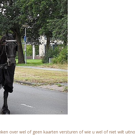
ken over wel of geen kaarten versturen of wie u wel of niet wilt uitn