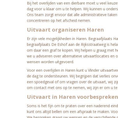
Bij het overlijden van een dierbare moet u veel keuze
dag voor u klaar om u te helpen. Wij kunnen u onders
Ons team zorgt ervoor dat alle administratieve taken
concentreren op het afscheid nemen.
Uitvaart organiseren Haren
Er zijn vele mogelijkheden in Haren. Begraafplaats 
begraafplaats De Eshof aan de Rijksstraatweg is hel
om daar een graf te kopen. Wij helpen u graag met h
we u adviseren over alternatieve uitvaartlocaties en 
wensen worden uitgevoerd.
Voor een overlijden in Haren kunt u Vlinder uitvaart
de dag te ondersteunen. Wij begrijpen dat verlies o
een spoedgeval of om vragen over de uitvaart, wij zijn
om contact met ons op te nemen, wij zijn er om u te
Uitvaart in Haren voorbespreke
Soms is het fijn om te praten over een naderend eind
kunt ons altijd bellen om een afspraak te maken. Vo
We bespreken graag uw wensen en de verschillende m