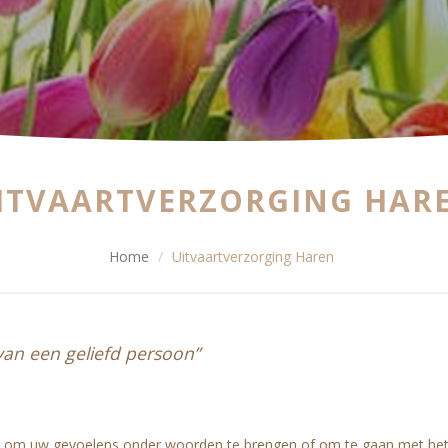
ITVAARTVERZORGING HAR
Home
Uitvaartverzorging Haren
 van een geliefd persoon”
ijn om uw gevoelens onder woorden te brengen of om te gaan met het 