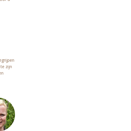
egrijpen
te zijn
en