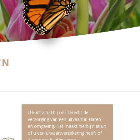
EN
U kunt altijd bij ons terecht de
verzorging van een uitvaart in Haren
en omgeving. Het maakt hierbij niet uit
of u een uitvaartverzekering heeft of
verlies.
waar deze is afgesloten.