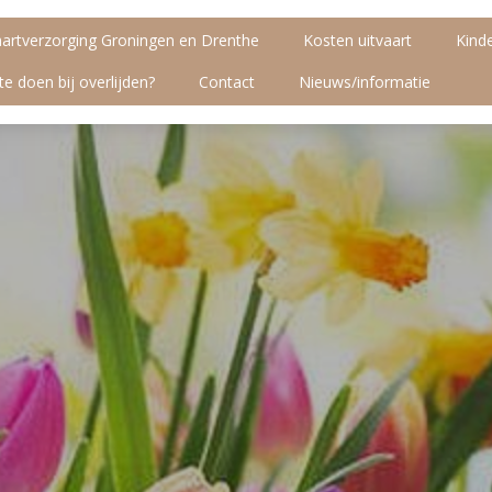
aartverzorging Groningen en Drenthe
Kosten uitvaart
Kind
te doen bij overlijden?
Contact
Nieuws/informatie