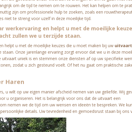
elangrijk om de tijd te nemen om te rouwen. Het kan helpen om te pr
uttig zijn om professionele hulp te zoeken, zoals een rouwtherapeut.
niet te streng voor uzelf in deze moeilijke tijd.
ar werkervaring en helpt u met de moeilijke keuze
ht zullen we u terzijde staan.
g en helpt u met de moeilijke keuzes die u moet maken bij uw
uitvaart
e staan. Onze jarenlange ervaring zorgt ervoor dat we u in deze moeili
 uitvaart uniek is en stemmen onze diensten af op uw specifieke we
tonen, zodat u zich gesteund voelt. Of het nu gaat om praktische zak
r Haren
s, u wilt op uw eigen manier afscheid nemen van uw geliefde. Wij ge
r u organiseren. Het is belangrijk voor ons dat de uitvaart een
aarom nemen we de tijd om uw wensen en ideeën te bespreken. We ku
 persoonlijke details. Uw tevredenheid en gemoedsrust staan bij ons 