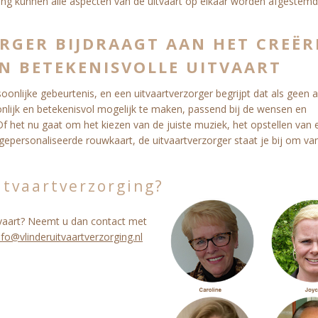
g kunnen alle aspecten van de uitvaart op elkaar worden afgestemd
RGER BIJDRAAGT AAN HET CREËR
EN BETEKENISVOLLE UITVAART
onlijke gebeurtenis, en een uitvaartverzorger begrijpt dat als geen a
nlijk en betekenisvol mogelijk te maken, passend bij de wensen en
 het nu gaat om het kiezen van de juiste muziek, het opstellen van 
gepersonaliseerde rouwkaart, de uitvaartverzorger staat je bij om va
tvaartverzorging?
itvaart? Neemt u dan contact met
nfo@vlinderuitvaartverzorging.nl