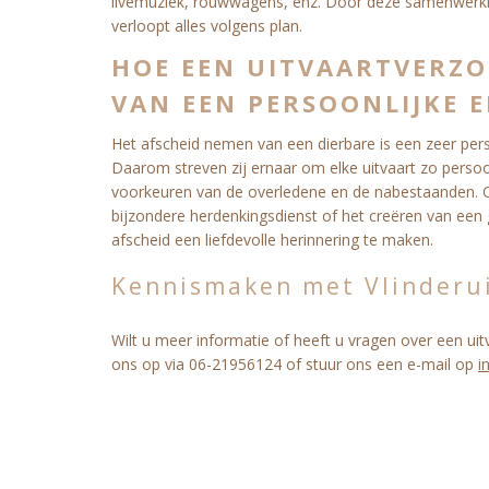
livemuziek, rouwwagens, enz. Door deze samenwerkin
verloopt alles volgens plan.
HOE EEN UITVAARTVERZO
VAN EEN PERSOONLIJKE 
Het afscheid nemen van een dierbare is een zeer perso
Daarom streven zij ernaar om elke uitvaart zo persoo
voorkeuren van de overledene en de nabestaanden. Of
bijzondere herdenkingsdienst of het creëren van een 
afscheid een liefdevolle herinnering te maken.
Kennismaken met Vlinderui
Wilt u meer informatie of heeft u vragen over een u
ons op via 06-21956124 of stuur ons een e-mail op
i