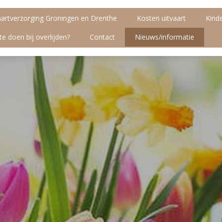
aartverzorging Groningen en Drenthe
Kosten uitvaart
Kind
te doen bij overlijden?
Contact
Nieuws/informatie