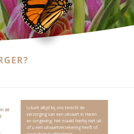
RGER?
U kunt altijd bij ons terecht de
In dit
verzorging van een uitvaart in Haren
d
en omgeving. Het maakt hierbij niet uit
of u een uitvaartverzekering heeft of
waar deze is afgesloten.