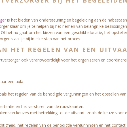
TVERZORGER BIJ HET BEGELEIDE
rger
is het bieden van ondersteuning en begeleiding aan de nabestaan
rger klaar om je te helpen bij het nemen van belangrijke beslissingen
 Of het nu gaat om het kiezen van een geschikte locatie, het opstelle
rger staat je bij in elke stap van het proces.
AN HET REGELEN VAN EEN UITVA
artverzorger ook verantwoordelijk voor het organiseren en coördinere
naar een aula
zoals het regelen van de benodigde vergunningen en het opstellen van
vertentie en het versturen van de rouwkaarten.
en van keuzes met betrekking tot de uitvaart, zoals de keuze voor e
chtigheid, het regelen van de benodigde vergunningen en het contact