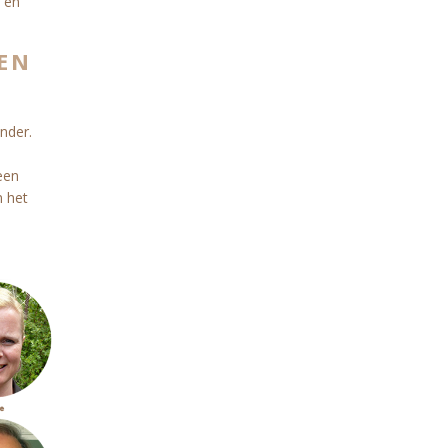
 en
EN
nder.
een
n het