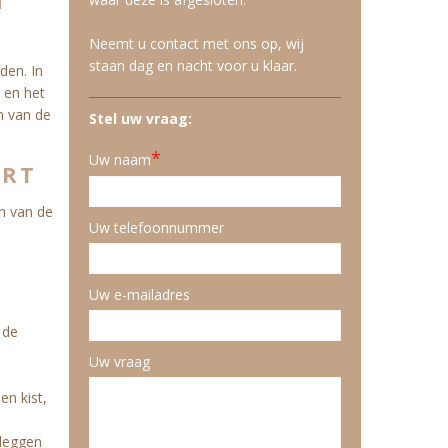
N
Neemt u contact met ons op, wij
staan dag en nacht voor u klaar.
den. In
 en het
n van de
Stel uw vraag:
*
Uw naam
ART
n van de
Uw telefoonnummer
Uw e-mailadres
 de
Uw vraag
en kist,
 leggen